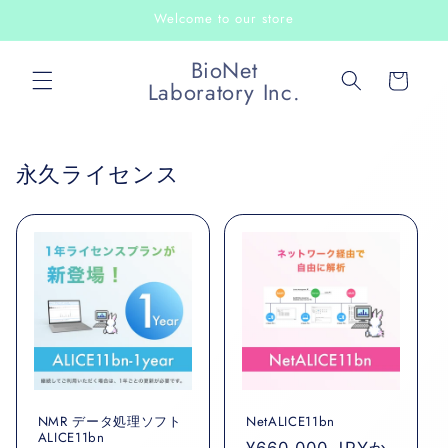
コンテ
Welcome to our store
ンツに
進む
カ
BioNet
ー
Laboratory Inc.
ト
永久ライセンス
NMR データ処理ソフト
NetALICE11bn
ALICE11bn
通
¥660,000 JPYか