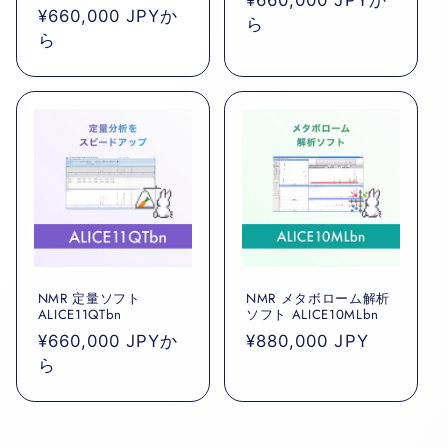
通
¥660,000 JPYか
常
ら
常
ら
価
価
格
格
NMR 定量ソフト
NMR メタボローム解析
ALICE11QTbn
ソフト ALICE10MLbn
通
¥660,000 JPYか
通
¥880,000 JPY
常
ら
常
価
価
格
格