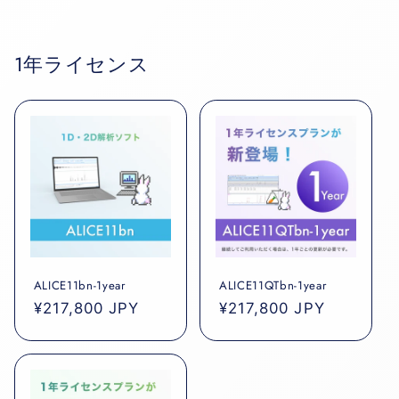
1年ライセンス
ALICE11bn-1year
ALICE11QTbn-1year
通
¥217,800 JPY
通
¥217,800 JPY
常
常
価
価
格
格