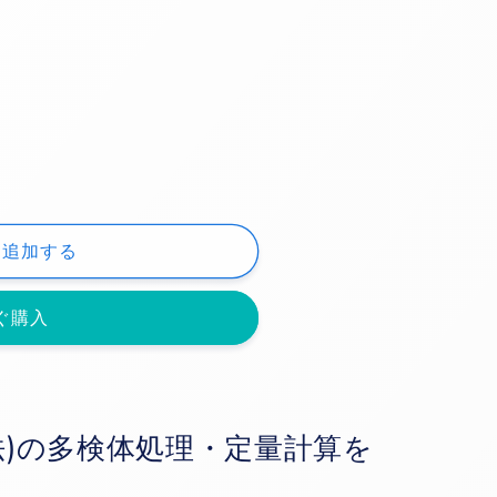
に追加する
ぐ購入
bn
準法)の多検体処理・定量計算を