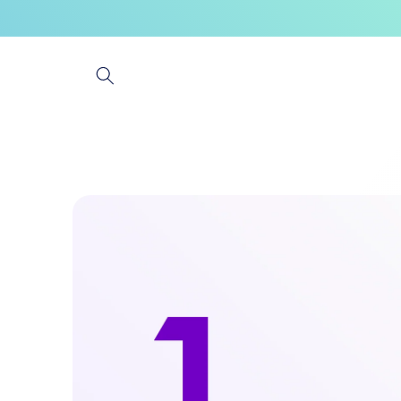
コンテ
ンツに
進む
商品情
報にス
キップ