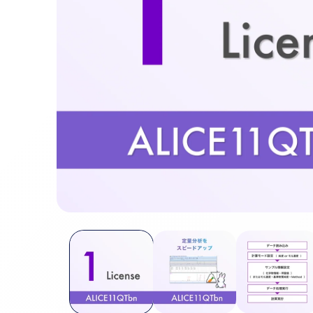
モ
ー
ダ
ル
で
メ
デ
ィ