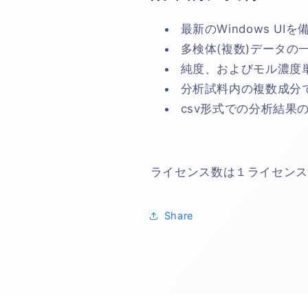
ら
や
最新のWindows UI
す
す
多検体(複数)データの
純度、およびモル濃度
分析試料内の複数成分
csv形式での分析結果
ライセンス数は１ライセンス
Share