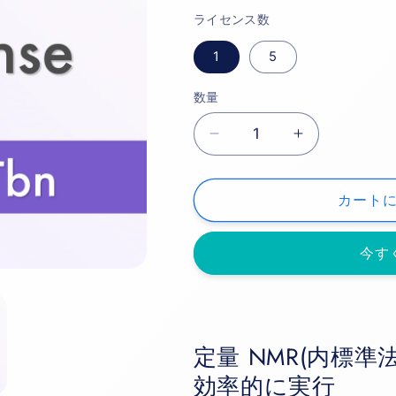
価
ライセンス数
格
1
5
数量
数
量
NMR
NMR
定
定
量
量
カート
ソ
ソ
フ
フ
今す
ト
ト
ALICE11QTbn
ALICE11QT
の
の
数
数
量
量
定量 NMR(内標
を
を
効率的に実行
減
増