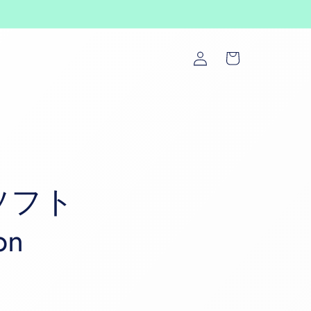
ロ
カ
グ
ー
イ
ト
ン
ソフト
bn