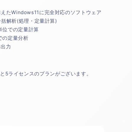
を備えたWindows11に完全対応のソフトウェア
一括解析(処理・定量計算)
単位での定量計算
での定量分析
の出力
と
5ライセンスのプランがございます。